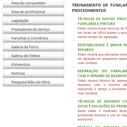
Área do consumidor
TREINAMENTO DE FUNILAR
PROCEDIMENTOS
Área do profissional
TÉCNICAS DE NOVOS PRO
Legislação
FUNILARIA E PINTURA
Vídeo ensina novas técnicas de fu
Prestadores de Serviço
em locais de díficil acesso o q
menor tempo de reparação.
Parcerias e Convênios
RENTABILIDADE É MAIOR 
Galeria de Fotos
REPAROS
Vídeo mostra que adotando nov
Galeria de Vídeos
de reparção em pequenos reparo
mais rentável.
Entrevistas
REPARAÇÃO DO PARALAM
Notícias
COM O MÍNIMO DE DESMON
Video mostra técnica de repar
Pesquisa Mão-de-Obra
dianteiro com o mínimo de
reduzindo o tempo e tornando
mais rentável.
TÉCNICAS DE REPAROS C
DICAS E SOLUÇÕES DE PROB
Neste vídeo é mostrado dica
problemas durante o uso do eq
acessórios.