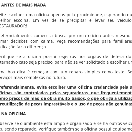
. ANTES DE MAIS NADA
vite escolher uma oficina apenas pela proximidade, esperando qu
elhor escolha. Em vez de se precipitar e levar seu veícul
ESTAURADOR!
referncialmente, comece a busca por uma oficina antes mesmo 
omar decisões com calma. Peça recomendações para familiare
ndicação faz a diferença.
erifique se a oficina possui registros nos órgãos de defesa d
lternativo caso seja preciso, para não se ver solicitado a escolher u
ma boa dica é começar com um reparo simples como teste. Se a
erviços mais complexos no futuro.
referencialmente, evite escolher uma oficina credenciada pela 
ficinas são controladas pelas seguradoras, que frequentemen
omo preços de mão de obra muito baixos, o que obriga a utiliza
 reutilização de peças imprestáveis e o uso de peças não genuína
. NA OFICINA
bserve se o ambiente está limpo e organizado e se há outros veí
eu sendo reparado. Verifique também se a oficina possui equipam