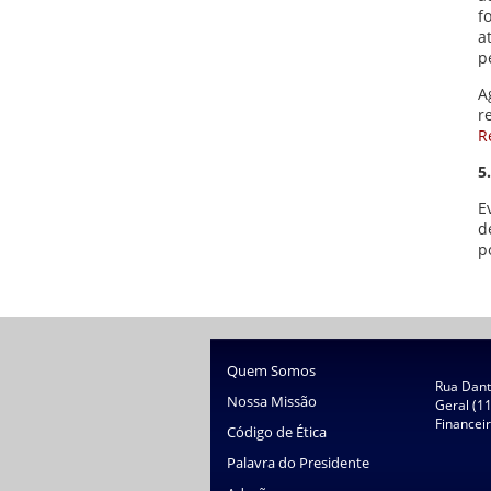
f
a
p
A
r
R
5
E
d
p
Quem Somos
Rua Dante
Nossa Missão
Geral (1
Financei
Código de Ética
Palavra do Presidente