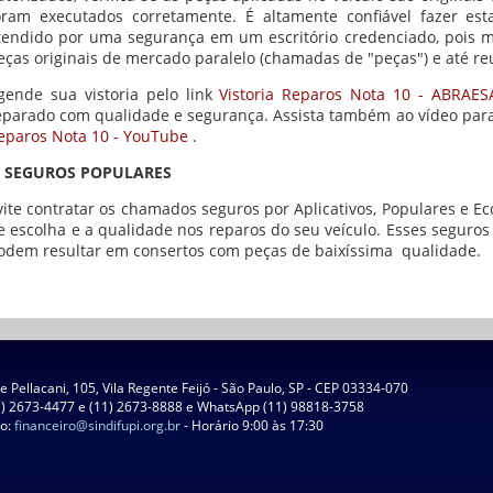
oram executados corretamente. É altamente confiável fazer esta
tendido por uma segurança em um escritório credenciado, pois m
eças originais de mercado paralelo (chamadas de "peças") e até re
gende sua vistoria pelo link
Vistoria Reparos Nota 10 - ABRAES
eparado com qualidade e segurança. Assista também ao vídeo par
eparos Nota 10 - YouTube
.
. SEGUROS POPULARES
vite contratar os chamados seguros por Aplicativos, Populares e Ec
e escolha e a qualidade nos reparos do seu veículo. Esses seguro
odem resultar em consertos com peças de baixíssima qualidade.
 Pellacani, 105, Vila Regente Feijó - São Paulo, SP - CEP 03334-070
1) 2673-4477 e (11) 2673-8888 e WhatsApp (11) 98818-3758
ro:
financeiro@sindifupi.org.br
- Horário 9:00 às 17:30