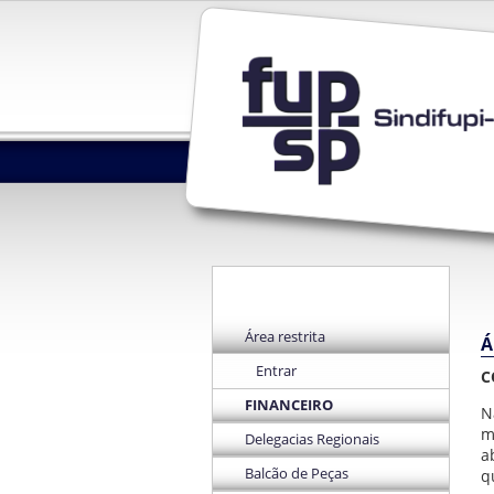
Área restrita
Á
Entrar
C
FINANCEIRO
N
m
Delegacias Regionais
a
Balcão de Peças
q