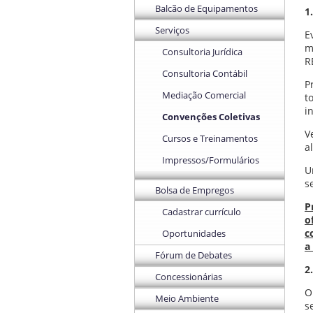
Balcão de Equipamentos
1
Serviços
E
m
Consultoria Jurídica
R
Consultoria Contábil
P
Mediação Comercial
t
i
Convenções Coletivas
V
Cursos e Treinamentos
a
Impressos/Formulários
U
s
Bolsa de Empregos
P
Cadastrar currículo
o
c
Oportunidades
a
Fórum de Debates
2
Concessionárias
O
Meio Ambiente
s