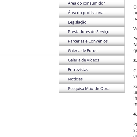
Área do consumidor
O
Área do profissional
p
p
Legislação
V
Prestadores de Serviço
P
Parcerias e Convênios
N
q
Galeria de Fotos
Galeria de Vídeos
3
Entrevistas
G
v
Notícias
S
Pesquisa Mão-de-Obra
u
l
m
4
P
s
a