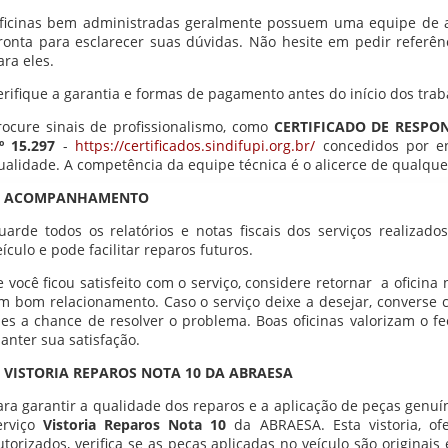
ficinas bem administradas geralmente possuem uma equipe de a
ronta para esclarecer suas dúvidas. Não hesite em pedir referênci
ara eles.
erifique a garantia e formas de pagamento antes do início dos traba
rocure sinais de profissionalismo, como
CERTIFICADO DE RESPON
º 15.297
-
https://certificados.sindifupi.org.br/
concedidos por en
ualidade. A competência da equipe técnica é o alicerce de qualquer
. ACOMPANHAMENTO
uarde todos os relatórios e notas fiscais dos serviços realizado
eículo e pode facilitar reparos futuros.
e você ficou satisfeito com o serviço, considere retornar
a oficina
m bom relacionamento. Caso o serviço deixe a desejar, converse 
hes a chance de resolver o problema. Boas oficinas valorizam o f
anter sua satisfação.
. VISTORIA REPAROS NOTA 10 DA ABRAESA
ara garantir a qualidade dos reparos e a aplicação de peças genuí
erviço
Vistoria Reparos Nota 10
da ABRAESA. Esta vistoria, ofe
utorizados, verifica se as peças aplicadas no veículo são originais 