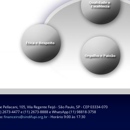
 Pellacani, 105, Vila Regente Feijó - São Paulo, SP - CEP 03334-070
1) 2673-4477 e (11) 2673-8888 e WhatsApp (11) 98818-3758
ro:
financeiro@sindifupi.org.br
- Horário 9:00 às 17:30