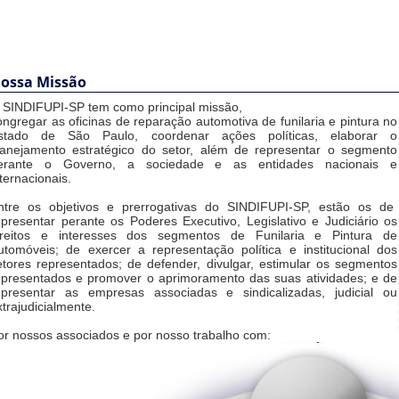
ossa Missão
 SINDIFUPI-SP tem como principal missão,
ongregar as oficinas de reparação automotiva de funilaria e pintura no
stado de São Paulo, coordenar ações políticas, elaborar o
lanejamento estratégico do setor, além de representar o segmento
erante o Governo, a sociedade e as entidades nacionais e
nternacionais.
ntre os objetivos e prerrogativas do SINDIFUPI-SP, estão os de
epresentar perante os Poderes Executivo, Legislativo e Judiciário os
ireitos e interesses dos segmentos de Funilaria e Pintura de
utomóveis; de exercer a representação política e institucional dos
etores representados; de defender, divulgar, estimular os segmentos
epresentados e promover o aprimoramento das suas atividades; e de
epresentar as empresas associadas e sindicalizadas, judicial ou
xtrajudicialmente.
or nossos associados e por nosso trabalho com: