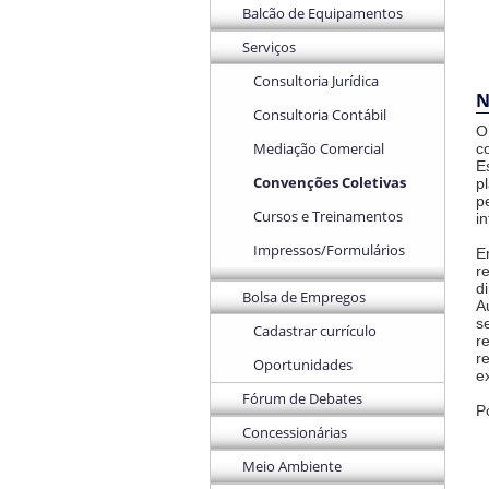
Balcão de Equipamentos
Serviços
Consultoria Jurídica
N
Consultoria Contábil
O
Mediação Comercial
c
E
Convenções Coletivas
p
p
Cursos e Treinamentos
i
Impressos/Formulários
E
r
d
Bolsa de Empregos
A
s
Cadastrar currículo
r
r
Oportunidades
e
Fórum de Debates
P
Concessionárias
Meio Ambiente