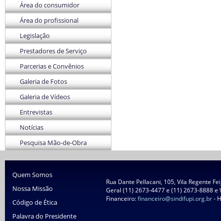
Área do consumidor
Área do profissional
Legislação
Prestadores de Serviço
Parcerias e Convênios
Galeria de Fotos
Galeria de Vídeos
Entrevistas
Notícias
Pesquisa Mão-de-Obra
Quem Somos
Rua Dante Pellacani, 105, Vila Regente Fe
Nossa Missão
Geral (11) 2673-4477 e (11) 2673-8888 e
Financeiro:
financeiro@sindifupi.org.br
- H
Código de Ética
Palavra do Presidente