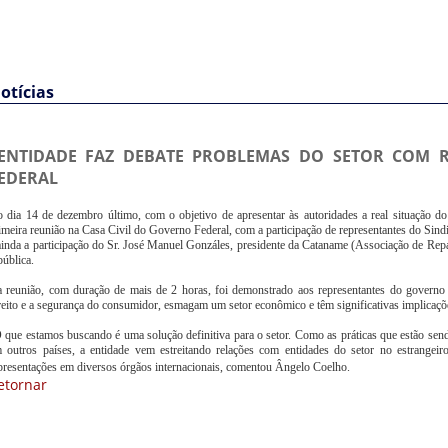
otícias
ENTIDADE FAZ DEBATE PROBLEMAS DO SETOR COM 
EDERAL
 dia 14 de dezembro último, com o objetivo de apresentar às autoridades a real situação do se
imeira reunião na Casa Civil do Governo Federal, com a participação de representantes do Sindi
ainda a participação do Sr. José Manuel Gonzáles, presidente da Cataname (Associação de Repa
pública.
 reunião, com duração de mais de 2 horas, foi demonstrado aos representantes do governo f
reito e a segurança do consumidor, esmagam um setor econômico e têm significativas implicaçõ
 que estamos buscando é uma solução definitiva para o setor. Como as práticas que estão se
 outros países, a entidade vem estreitando relações com entidades do setor no estrangeir
presentações em diversos órgãos internacionais, comentou Ângelo Coelho.
etornar