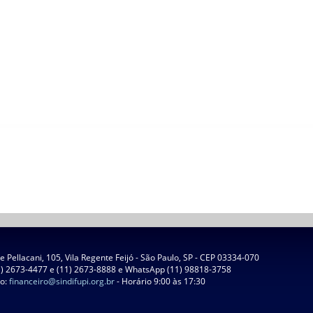
 Pellacani, 105, Vila Regente Feijó - São Paulo, SP - CEP 03334-070
1) 2673-4477 e (11) 2673-8888 e WhatsApp (11) 98818-3758
ro:
financeiro@sindifupi.org.br
- Horário 9:00 às 17:30