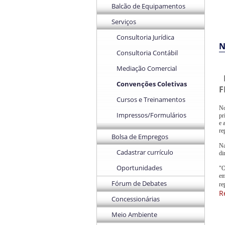
Balcão de Equipamentos
Serviços
Consultoria Jurídica
N
Consultoria Contábil
Mediação Comercial
Convenções Coletivas
F
Cursos e Treinamentos
No
Impressos/Formulários
pr
e 
re
Bolsa de Empregos
Na
Cadastrar currículo
di
Oportunidades
"O
em
Fórum de Debates
re
R
Concessionárias
Meio Ambiente