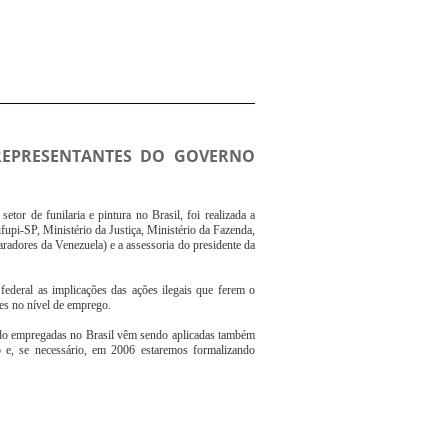
REPRESENTANTES DO GOVERNO
tor de funilaria e pintura no Brasil, foi realizada a
fupi-SP, Ministério da Justiça, Ministério da Fazenda,
radores da Venezuela) e a assessoria do presidente da
ederal as implicações das ações ilegais que ferem o
es no nível de emprego.
ndo empregadas no Brasil vêm sendo aplicadas também
o e, se necessário, em 2006 estaremos formalizando