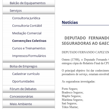
Balcão de Equipamentos
Serviços
Consultoria Jurídica
Notícias
Consultoria Contábil
Mediação Comercial
DEPUTADO FERNANDO
Convenções Coletivas
SEGURADORAS AO GAE
Cursos e Treinamentos
DEPUTADO FERNANDO CAPEZ ENT
Impressos/Formulários
Ontem (17/06), o Deputado Fernando 
entregou cópia do Relatório Final da CP
Bolsa de Empregos
O principal objetivo foi dar conhecime
Cadastrar currículo
prestadores de serviço, estariam envolv
Oportunidades
As seguradoras investigadas:
Fórum de Debates
Porto Seguro;
Bradesco Seguros;
Concessionárias
Mapfre Seguros;
Marítima Seguros;
Meio Ambiente
Itaú Seguros;
Tókio Marine;