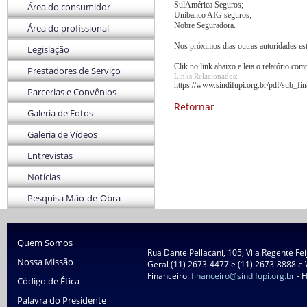
SulAmérica Seguros;
Área do consumidor
Unibanco AIG seguros;
Nobre Seguradora.
Área do profissional
Nos próximos dias outras autoridades est
Legislação
Clik no link abaixo e leia o relatório c
Prestadores de Serviço
Links Relacionados:
https://www.sindifupi.org.br/pdf/sub_fi
Parcerias e Convênios
Retornar
Galeria de Fotos
Galeria de Vídeos
Entrevistas
Notícias
Pesquisa Mão-de-Obra
Quem Somos
Rua Dante Pellacani, 105, Vila Regente Fe
Nossa Missão
Geral (11) 2673-4477 e (11) 2673-8888 e
Financeiro:
financeiro@sindifupi.org.br
- H
Código de Ética
Palavra do Presidente