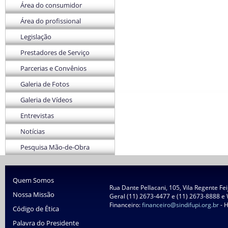
Área do consumidor
Área do profissional
Legislação
Prestadores de Serviço
Parcerias e Convênios
Galeria de Fotos
Galeria de Vídeos
Entrevistas
Notícias
Pesquisa Mão-de-Obra
Quem Somos
Rua Dante Pellacani, 105, Vila Regente Fe
Nossa Missão
Geral (11) 2673-4477 e (11) 2673-8888 e
Financeiro:
financeiro@sindifupi.org.br
- H
Código de Ética
Palavra do Presidente