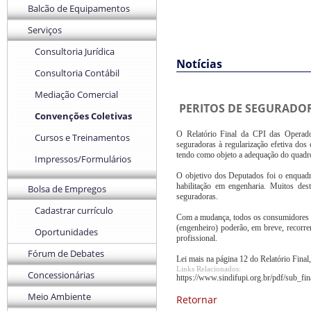
Balcão de Equipamentos
Serviços
Consultoria Jurídica
Notícias
Consultoria Contábil
Mediação Comercial
PERITOS DE SEGURADO
Convenções Coletivas
O Relatório Final da CPI das Operado
Cursos e Treinamentos
seguradoras à regularização efetiva d
tendo como objeto a adequação do quadro
Impressos/Formulários
O objetivo dos Deputados foi o enquadr
habilitação em engenharia. Muitos des
Bolsa de Empregos
seguradoras.
Cadastrar currículo
Com a mudança, todos os consumidores e 
(engenheiro) poderão, em breve, recorre
Oportunidades
profissional.
Fórum de Debates
Lei mais na página 12 do Relatório Final,
Links Relacionados:
Concessionárias
https://www.sindifupi.org.br/pdf/sub_fi
Meio Ambiente
Retornar