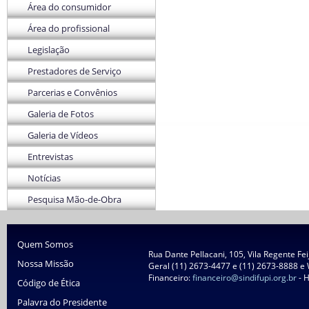
Área do consumidor
Área do profissional
Legislação
Prestadores de Serviço
Parcerias e Convênios
Galeria de Fotos
Galeria de Vídeos
Entrevistas
Notícias
Pesquisa Mão-de-Obra
Quem Somos
Rua Dante Pellacani, 105, Vila Regente Fe
Nossa Missão
Geral (11) 2673-4477 e (11) 2673-8888 e
Financeiro:
financeiro@sindifupi.org.br
- H
Código de Ética
Palavra do Presidente