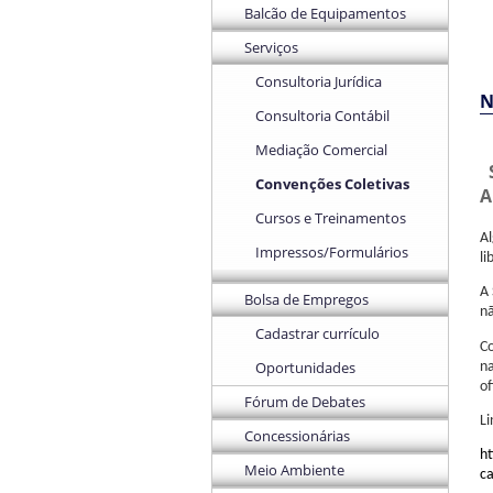
Balcão de Equipamentos
Serviços
Consultoria Jurídica
N
Consultoria Contábil
Mediação Comercial
Convenções Coletivas
A
Cursos e Treinamentos
A
Impressos/Formulários
li
A 
Bolsa de Empregos
nã
Cadastrar currículo
Co
Oportunidades
n
of
Fórum de Debates
Li
Concessionárias
ht
Meio Ambiente
c