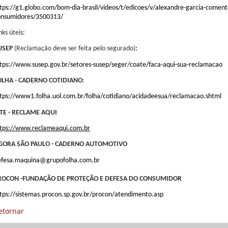
tps://g1.globo.com/bom-dia-brasil/videos/t/edicoes/v/alexandre-garcia-coment
onsumidores/3500313/
nks úteis:
USEP
(Reclamação deve ser feita pelo segurado)
:
tps://www.susep.gov.br/setores-susep/seger/coate/faca-aqui-sua-reclamacao
OLHA - CADERNO COTIDIANO
:
ttps://www1.folha.uol.com.br/folha/cotidiano/acidadeesua/reclamacao.shtml
ITE - RECLAME AQUI
ttps://www.reclameaqui.com.br
GORA SÃO PAULO - CADERNO AUTOMOTIVO
efesa.maquina@grupofolha.com.br
ROCON -FUNDAÇÃO DE PROTEÇÃO E DEFESA DO CONSUMIDOR
tps://sistemas.procon.sp.gov.br/procon/atendimento.asp
etornar