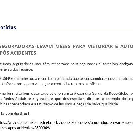
otícias
SEGURADORAS LEVAM MESES PARA VISTORIAR E AUT
PÓS ACIDENTES
lgumas seguradoras não têm respeitado seus segurados e terceiros obrigan
beração dos reparos.
SUSEP se manifestou a respeito informando que os consumidores podem autorizar
o informaram quem vai pagar a conta dos reparos na oficina.
mo foi muito bem observado pelo jornalista Alexandre Garcia da Rede Globo, 
as Redes Sociais as seguradoras que desrespeitam direitos, a exemplo do ile
icinas credenciada e a utilização de insumos e peças de baixa qualidade.
nks Bom dia Brasil
tps://g1.globo.com/bom-dia-brasil/videos/t/edicoes/v/seguradoras-levam-meses-
arros-apos-acidentes/3500349/