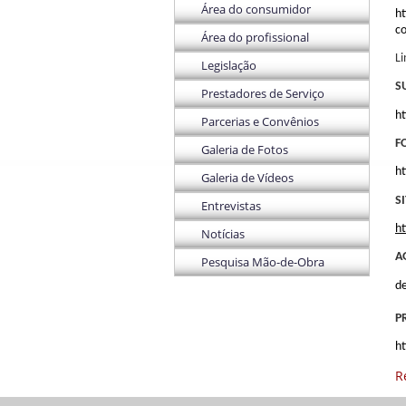
Área do consumidor
ht
c
Área do profissional
Li
Legislação
S
Prestadores de Serviço
ht
Parcerias e Convênios
F
Galeria de Fotos
h
Galeria de Vídeos
S
Entrevistas
h
Notícias
A
Pesquisa Mão-de-Obra
d
P
ht
R