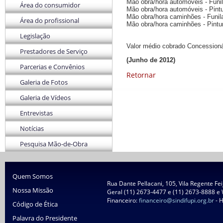
Mão obra/hora automóveis - Funil
Área do consumidor
Mão obra/hora automóveis - Pintu
Mão obra/hora caminhões - Funil
Área do profissional
Mão obra/hora caminhões - Pintur
Legislação
Valor médio cobrado Concessioná
Prestadores de Serviço
(Junho de 2012)
Parcerias e Convênios
Retornar
Galeria de Fotos
Galeria de Vídeos
Entrevistas
Notícias
Pesquisa Mão-de-Obra
Quem Somos
Rua Dante Pellacani, 105, Vila Regente Fe
Nossa Missão
Geral (11) 2673-4477 e (11) 2673-8888 e
Financeiro:
financeiro@sindifupi.org.br
- H
Código de Ética
Palavra do Presidente