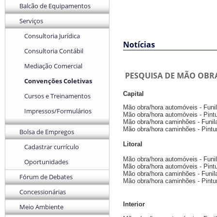
Balcão de Equipamentos
Serviços
Consultoria Jurídica
Notícias
Consultoria Contábil
Mediação Comercial
PESQUISA DE MÃO OBRA 
Convenções Coletivas
Capital
Cursos e Treinamentos
Mão obra/hora automóveis - Funil
Impressos/Formulários
Mão obra/hora automóveis - Pintu
Mão obra/hora caminhões - Funil
Mão obra/hora caminhões - Pintur
Bolsa de Empregos
Litoral
Cadastrar currículo
Mão obra/hora automóveis - Funil
Oportunidades
Mão obra/hora automóveis - Pintu
Mão obra/hora caminhões - Funil
Fórum de Debates
Mão obra/hora caminhões - Pintur
Concessionárias
Interior
Meio Ambiente