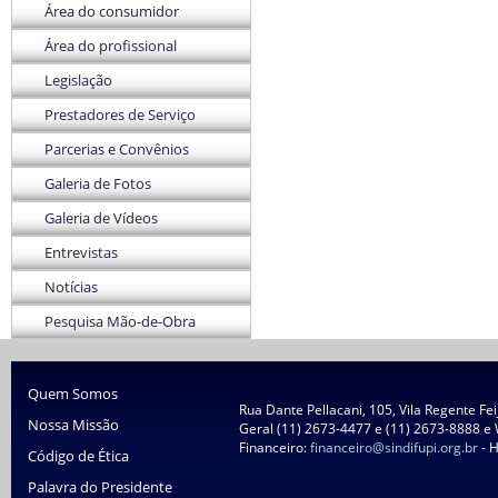
Área do consumidor
Área do profissional
Legislação
Prestadores de Serviço
Parcerias e Convênios
Galeria de Fotos
Galeria de Vídeos
Entrevistas
Notícias
Pesquisa Mão-de-Obra
Quem Somos
Rua Dante Pellacani, 105, Vila Regente Fe
Nossa Missão
Geral (11) 2673-4477 e (11) 2673-8888 e
Financeiro:
financeiro@sindifupi.org.br
- H
Código de Ética
Palavra do Presidente