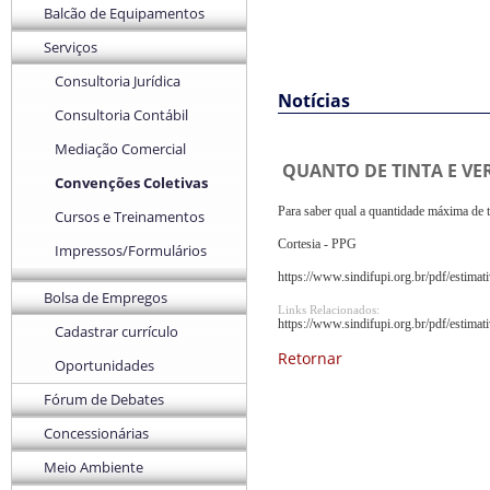
Balcão de Equipamentos
Serviços
Consultoria Jurídica
Notícias
Consultoria Contábil
Mediação Comercial
QUANTO DE TINTA E V
Convenções Coletivas
Para saber qual a quantidade máxima de ti
Cursos e Treinamentos
Cortesia - PPG
Impressos/Formulários
https://www.sindifupi.org.br/pdf/estimat
Bolsa de Empregos
Links Relacionados:
https://www.sindifupi.org.br/pdf/estimat
Cadastrar currículo
Retornar
Oportunidades
Fórum de Debates
Concessionárias
Meio Ambiente