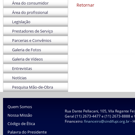
Área do consumidor
Retornar
Área do profissional
Legislação
Prestadores de Serviço
Parcerias e Convênios
Galeria de Fotos
Galeria de Vídeos
Entrevistas
Notícias
Pesquisa Mão-de-Obra
Quem Somos
Rua Dante Pellacani, 105, Vila Regente Fe
Nossa Missão
Geral (11) 2673-4477 e (11) 2673-8888 e
Financeiro:
financeiro@sindifupi.org.br
- H
Código de Ética
Palavra do Presidente