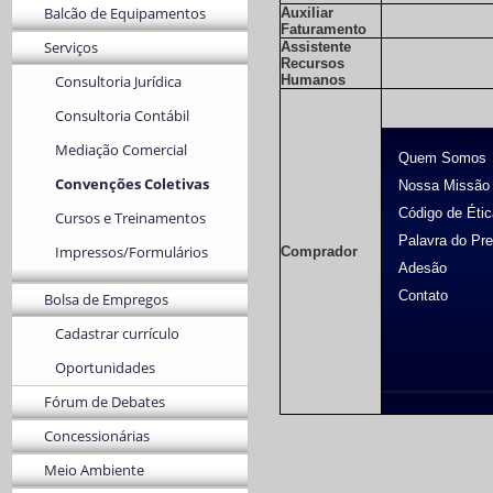
Balcão de Equipamentos
Auxiliar
Faturamento
Serviços
Assistente
Recursos
Consultoria Jurídica
Humanos
Consultoria Contábil
Mediação Comercial
Quem Somos
Convenções Coletivas
Nossa Missão
Código de Étic
Cursos e Treinamentos
Palavra do Pre
Impressos/Formulários
Comprador
Adesão
Contato
Bolsa de Empregos
Cadastrar currículo
Oportunidades
Fórum de Debates
Concessionárias
Meio Ambiente